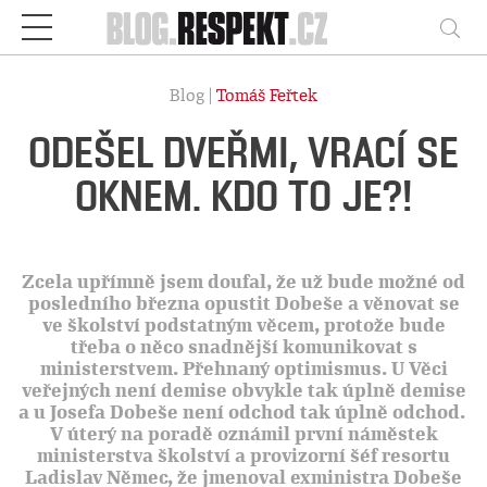
Respekt
Vy
Blog |
Tomáš Feřtek
ODEŠEL DVEŘMI, VRACÍ SE
OKNEM. KDO TO JE?!
Zcela upřímně jsem doufal, že už bude možné od
posledního března opustit Dobeše a věnovat se
ve školství podstatným věcem, protože bude
třeba o něco snadnější komunikovat s
ministerstvem. Přehnaný optimismus. U Věci
veřejných není demise obvykle tak úplně demise
a u Josefa Dobeše není odchod tak úplně odchod.
V úterý na poradě oznámil první náměstek
ministerstva školství a provizorní šéf resortu
Ladislav Němec, že jmenoval exministra Dobeše