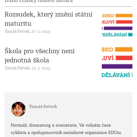
Další články tohoto autora
Rozsudek, který změní státní
maturitu
Tomáš Feřtek, 27. 2. 2013
Škola pro všechny není
jednotná škola
Tomáš Feřtek, 22. 2. 2013
Tomáš Feřtek
Novinář, dramaturg a scenárista. Ve volném čase
cyklista a spolupracovník neziskové organizace EDUin.