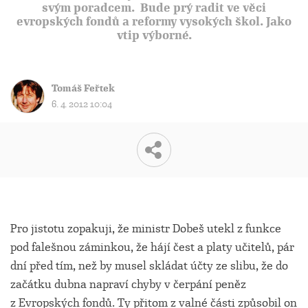
svým poradcem. Bude prý radit ve věci
evropských fondů a reformy vysokých škol. Jako
vtip výborné.
Tomáš Feřtek
6. 4. 2012 10:04
Pro jistotu zopakuji, že ministr Dobeš utekl z funkce
pod falešnou záminkou, že hájí čest a platy učitelů, pár
dní před tím, než by musel skládat účty ze slibu, že do
začátku dubna napraví chyby v čerpání peněz
z Evropských fondů. Ty přitom z valné části způsobil on