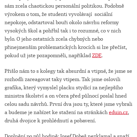
sám zcela chaotickou personální politikou. Podobně
výrokem o tom, že studenti vyvolávají sociální
nepokoje, odstartoval bouři okolo návrhu reformy
vysokých škol a pohřbil tak i to rozumné, co v nich
bylo. O jeho ostatních zcela chybných nebo
přinejmenším problematických krocích si lze přečíst,
pokud už jste pozapomněli, například
ZDE
.
Přišlo nám to s kolegy tak absurdní a vtipné, že jsme se
rozhodli zareagovat taky vtipem. Tak jsme oslovili
grafika, který vymyslel placku stydící za nejlepšího
ministra školství a on včera před půlnocí poslal hned
celou sadu návrhů. První dva jsou ty, které jsme vybrali
a budeme je nabízet ke stažení na stránkách
eduin.cz
,
druhá dvojice k prohlédnutí a pobavení.
Doplnění po půl hodině: Josef Dobeš nezklamal a snaží