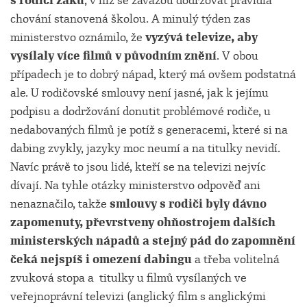
s rodiči žáků
, v níž se zavážou dodržovat pravidla
chování stanovená školou. A minulý týden zas
ministerstvo oznámilo, že
vyzývá televize, aby
vysílaly více filmů v původním znění
. V obou
případech je to dobrý nápad, který má ovšem podstatná
ale. U rodičovské smlouvy není jasné, jak k jejímu
podpisu a dodržování donutit problémové rodiče, u
nedabovaných filmů je potíž s generacemi, které si na
dabing zvykly, jazyky moc neumí a na titulky nevidí.
Navíc právě to jsou lidé, kteří se na televizi nejvíc
dívají. Na tyhle otázky ministerstvo odpověď ani
nenaznačilo, takže
smlouvy s rodiči byly dávno
zapomenuty, převrstveny ohňostrojem dalších
ministerských nápadů a stejný pád do zapomnění
čeká nejspíš i omezení dabingu
a třeba volitelná
zvuková stopa a
titulky u filmů vysílaných ve
veřejnoprávní televizi (anglický film s anglickými