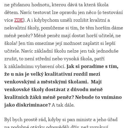
ne přidanou hodnotu, kterou dává ta která škola
dětem. Navíc testovat lze opravdu jen něco (o testování
více
ZDE
). A i kdybychom uměli rozlišit kvalitní a
nekvalitní školy, pomůžeme si tím, že těm horším dáme
méně peněz? Méně peněz mají dostat horší učitelé, ne
škola! Jen tím omezíme její možnost zaplatit si lepší
učitele. Navíc základní školu nelze jen tak jednoduše
zrušit, to není střední nebo vysoká škola, patří
k základnímu vybavení obcí.
Jak si poradíme s tím,
že u nás je velký kvalitativní rozdíl mezi
venkovskými a městskými školami.
Mají
venkovské školy dostávat z důvodu méně
kvalitních žáků méně peněz? Nebude to vnímáno
jako diskriminace?
A tak dále.
Byl bych prostě rád, kdyby si pan ministr a jeho úřad
na podobné otázky odpověděli dřív, než vyrukují