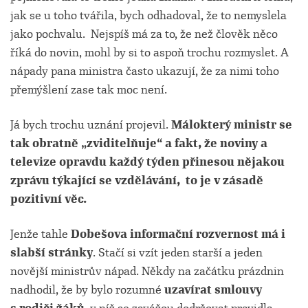
jak se u toho tvářila, bych odhadoval, že to nemyslela
jako pochvalu.
Nejspíš má za to, že než člověk něco
říká do novin, mohl by si to aspoň trochu rozmyslet. A
nápady pana ministra často ukazují, že za nimi toho
přemýšlení zase tak moc není.
Já bych trochu uznání projevil.
Málokterý ministr se
tak obratně „zviditelňuje“ a fakt, že noviny a
televize opravdu každý týden přinesou nějakou
zprávu týkající se vzdělávání,
to je v zásadě
pozitivní věc.
Jenže tahle
Dobešova informační rozvernost má i
slabší stránky
. Stačí si vzít jeden starší a jeden
novější ministrův nápad. Někdy na začátku prázdnin
nadhodil, že by bylo rozumné
uzavírat smlouvy