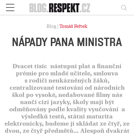
Respekt
Vy
Blog |
Tomáš Feřtek
NÁPADY PANA MINISTRA
Dvacet tisíc
nástupní plat a finanční
prémie pro mladé učitele, smlouva
s rodiči neukázněných žáků,
centralizované testování od národních
škol po vysoké, nedabované filmy nás
naučí cizí jazyky, školy mají být
odměňovány podle kvality vyučování
a
výsledků testů, státní maturita
elektronicky, budeme ji skládat ze čtyř, ze
dvou, ze čtyř předmětů... Alespoň dvakrát