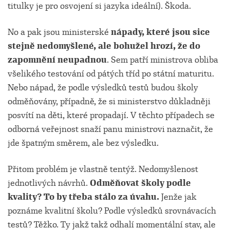
titulky je pro osvojení si jazyka ideální). Škoda.
No a pak jsou ministerské
nápady, které jsou sice
stejně nedomyšlené, ale bohužel hrozí, že do
zapomnění neupadnou
. Sem patří ministrova obliba
všelikého testování od pátých tříd po státní maturitu.
Nebo nápad, že podle výsledků testů budou školy
odměňovány, případně, že si ministerstvo důkladněji
posvítí na děti, které propadají. V těchto případech se
odborná veřejnost snaží panu ministrovi naznačit, že
jde špatným směrem, ale bez výsledku.
Přitom problém je vlastně tentýž. Nedomyšlenost
jednotlivých návrhů.
Odměňovat školy podle
kvality? To by třeba stálo za úvahu.
Jenže jak
poznáme kvalitní školu? Podle výsledků srovnávacích
testů? Těžko. Ty jakž takž odhalí momentální stav, ale