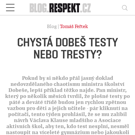
Respekt
Vy
Blog |
Tomáš Feřtek
CHYSTÁ DOBEŠ TESTY
NEBO TRESTY?
Pokud by si někdo přál jasný doklad
nedovzdělaného chaotismu ministra školství
Dobeše, lepší příklad těžko najde. Pan ministr,
který po několik měsíců tvrdil, že plošné testy po
páté a deváté třídě budou jen rychlou zpětnou
vazbou pro děti a jejich učitele - pár kliknutí na
počítači, tento týden prohlásil, že se mu zalíbil
návrh Václava Klause mladšího a Asociace
aktivních škol, aby ten, kdo test nesplní, nesměl
nastoupit na víceleté gymnázium nebo jakoukoli