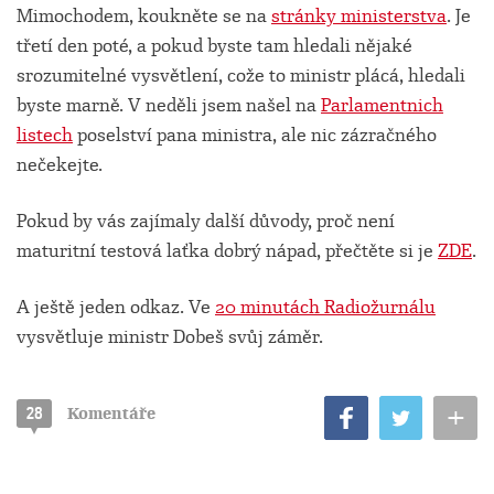
Mimochodem, koukněte se na
stránky ministerstva
. Je
třetí den poté, a pokud byste tam hledali nějaké
srozumitelné vysvětlení, cože to ministr plácá, hledali
byste marně. V neděli jsem našel na
Parlamentnich
listech
poselství pana ministra, ale nic zázračného
nečekejte.
Pokud by vás zajímaly další důvody, proč není
maturitní testová laťka dobrý nápad, přečtěte si je
ZDE
.
A ještě jeden odkaz. Ve
20 minutách Radiožurnálu
vysvětluje ministr Dobeš svůj záměr.
+
28
Komentáře