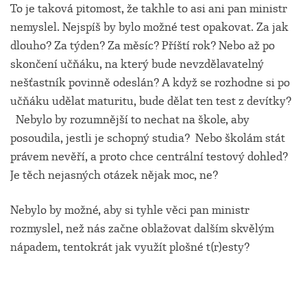
To je taková pitomost, že takhle to asi ani pan ministr
nemyslel. Nejspíš by bylo možné test opakovat. Za jak
dlouho? Za týden? Za měsíc? Příští rok? Nebo až po
skončení učňáku, na který bude nevzdělavatelný
nešťastník povinně odeslán? A když se rozhodne si po
učňáku udělat maturitu, bude dělat ten test z devítky?
Nebylo by rozumnější to nechat na škole, aby
posoudila, jestli je schopný studia? Nebo školám stát
právem nevěří, a proto chce centrální testový dohled?
Je těch nejasných otázek nějak moc, ne?
Nebylo by možné, aby si tyhle věci pan ministr
rozmyslel, než nás začne oblažovat dalším skvělým
nápadem, tentokrát jak využít plošné t(r)esty?