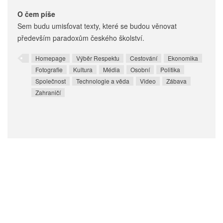
O čem píše
Sem budu umisťovat texty, které se budou věnovat
především paradoxům českého školství.
Homepage
Výběr Respektu
Cestování
Ekonomika
Fotografie
Kultura
Média
Osobní
Politika
Společnost
Technologie a věda
Video
Zábava
Zahraničí