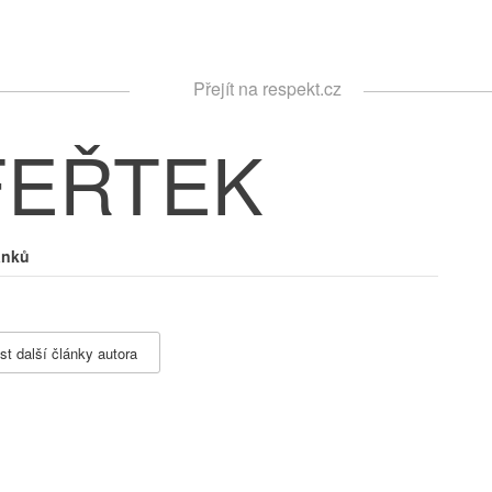
Respekt
Přejít na respekt.cz
Vyhledávání
FEŘTEK
ánků
st další články autora